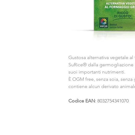
Gustosa alternativa vegetale a
SuRice® dalla germogliazione d
suoi importanti nutrimenti.
È OGM free, senza soia, senza g
contiene alcun derivato animale
Codice EAN
: 8032754341070