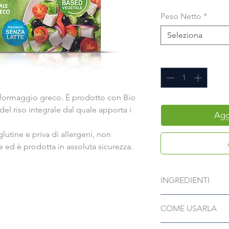
Peso Netto
*
Seleziona
Quantità
*
l formaggio greco. È prodotto con Bio
el riso integrale dal quale apporta i
Aggi
lutine e priva di allergeni, non
 ed è prodotta in assoluta sicurezza.
INGREDIENTI
Preparato a base di 
COME USARLA
(acqua, riso integral
cocco, amido di patat
Perfetta per le tue m