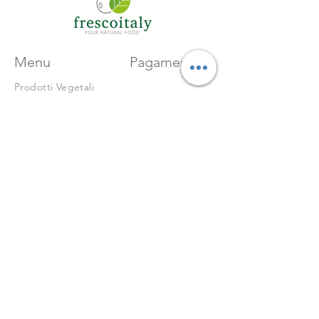
Menu
Pagamenti
Prodotti Vegetali
Come funziona
Carte di credito /
debito ammesse
Frescoitaly
con PayPal
Policies
Condizioni di Vendita
Spedizioni e Sostituizioni
Privacy Policy