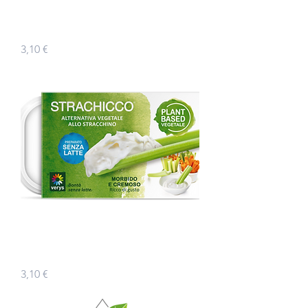
Spalmachicco
Prezzo
3,10 €
Strachicco
Prezzo
3,10 €