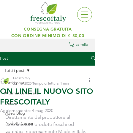
CONSEGNA GRATUITA
CON ORDINE MINIMO DI € 30,00
carrello
Post
Tutti i post
Frescoitaly
Tutti i post
20 mar 2020
Tempo di lettura: 1 min
ON LINE IL NUOVO SITO
Alternative vegetali
FRESCOITALY
E-shop
Aggiornamento:
4 mag 2020
Video Blog
Direttamente dal produttore al 
Prodotti Caseari
consumatore prodotti freschi ed 
autentici, rigorosamente Made in Italy. 