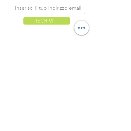
ISCRIVITI
Menu
Pagamenti
Prodotti Vegetali
Come funziona
Carte di credito /
debito ammesse
Frescoitaly
con PayPal