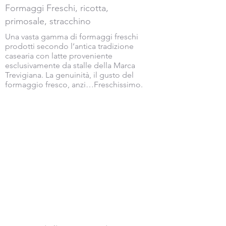
Formaggi Freschi, ricotta,
primosale, stracchino
Una vasta gamma di formaggi freschi
prodotti secondo l’antica tradizione
casearia con latte proveniente
esclusivamente da stalle della Marca
Trevigiana. La genuinità, il gusto del
formaggio fresco, anzi…Freschissimo.
Al momento non abbiamo
prodotti da mostrare qui.