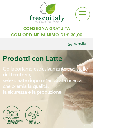
CONSEGNA GRATUITA
CON ORDINE MINIMO DI € 30,00
carrello
Prodotti con Latte
Collaboriamo esclusivamente con stalle
del territorio,
selezionate dopo un’accurata ricerca
che premia la qualità,
la sicurezza e la produzione